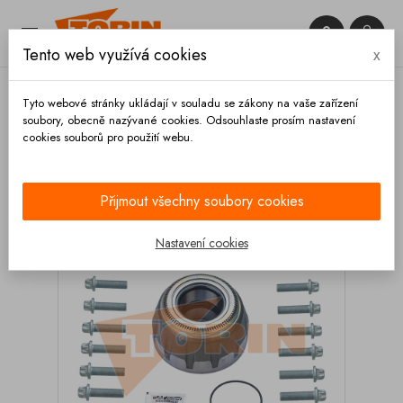


Tento web využívá cookies
x

Tyto webové stránky ukládají v souladu se zákony na vaše zařízení
soubory, obecně nazývané cookies. Odsouhlaste prosím nastavení
cookies souborů pro použití webu.
Domů
Podvozek a kola
Nápravy
Náboje
Kompletní
Náboj kola SAF SKRB
Přijmout všechny soubory cookies
Nastavení cookies