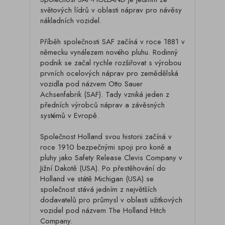
světových lídrů v oblasti náprav pro návěsy
nákladních vozidel.
Příběh společnosti SAF začíná v roce 1881 v
německu vynálezem nového pluhu. Rodinný
podnik se začal rychle rozšiřovat s výrobou
prvních ocelových náprav pro zemědělská
vozidla pod názvem Otto Sauer
Achsenfabrik (SAF). Tady vzniká jeden z
předních výrobců náprav a závěsných
systémů v Evropě.
Společnost Holland svou historii začíná v
roce 1910 bezpečnými spoji pro koně a
pluhy jako Safety Release Clevis Company v
Jižní Dakotě (USA). Po přestěhování do
Holland ve státě Michigan (USA) se
společnost stává jedním z největších
dodavatelů pro průmysl v oblasti užitkových
vozidel pod názvem The Holland Hitch
Company.