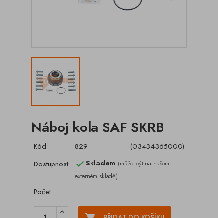
Náboj kola SAF SKRB
Kód
829
(03434365000)
Skladem
Dostupnost
(může být na našem

externém skladě)
Počet

PŘIDAT DO KOŠÍKU