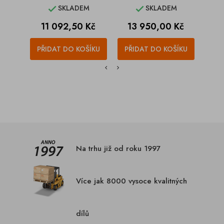
SKLADEM
SKLADEM


Cena
Cena
C
11 092,50 Kč
13 950,00 Kč
1
PŘIDAT DO KOŠÍKU
PŘIDAT DO KOŠÍKU
PŘI
Na trhu již od roku 1997
Více jak 8000 vysoce kvalitných
dílů