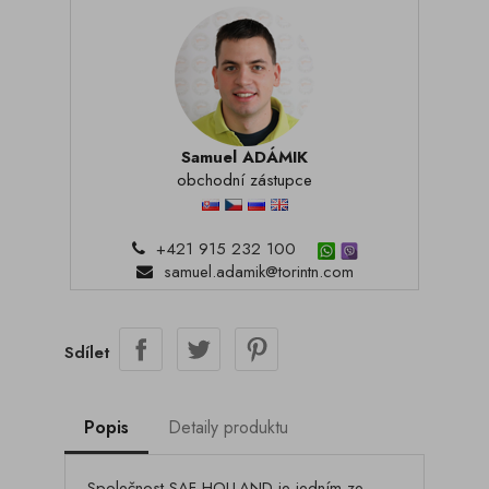
Samuel ADÁMIK
obchodní zástupce
+421 915 232 100
samuel.adamik@torintn.com
Sdílet
Popis
Detaily produktu
Společnost SAF-HOLLAND je jedním ze