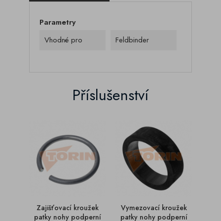
Parametry
Vhodné pro
Feldbinder
Příslušenství
Zajišťovací kroužek
Vymezovací kroužek
Vym
patky nohy podperní
patky nohy podperní
patk