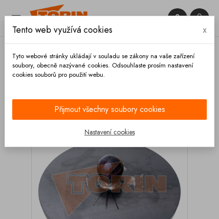


Tento web využívá cookies
x

Tyto webové stránky ukládají v souladu se zákony na vaše zařízení
soubory, obecně nazývané cookies. Odsouhlaste prosím nastavení
cookies souborů pro použití webu.
Domů
Podvozek a kola
Podpěrné nohy
Patka
nohy podperní zadní FELDBINDER
Přijmout všechny soubory cookies
Nastavení cookies