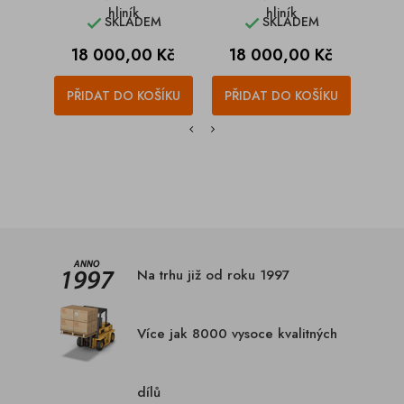
hliník
hliník
SKLADEM
SKLADEM


Cena
Cena
C
18 000,00 Kč
18 000,00 Kč
1
PŘIDAT DO KOŠÍKU
PŘIDAT DO KOŠÍKU
PŘI
Na trhu již od roku 1997
Více jak 8000 vysoce kvalitných
dílů