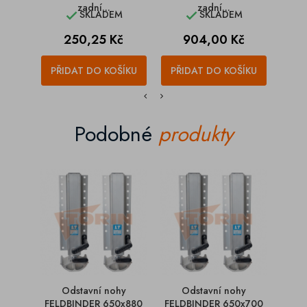
zadní...
zadní...
SKLADEM
SKLADEM


Cena
Cena
250,25 Kč
904,00 Kč
PŘIDAT DO KOŠÍKU
PŘIDAT DO KOŠÍKU
PŘI
Podobné
produkty
Odstavní nohy
Odstavní nohy
Odsta
FELDBINDER 650x880
FELDBINDER 650x700