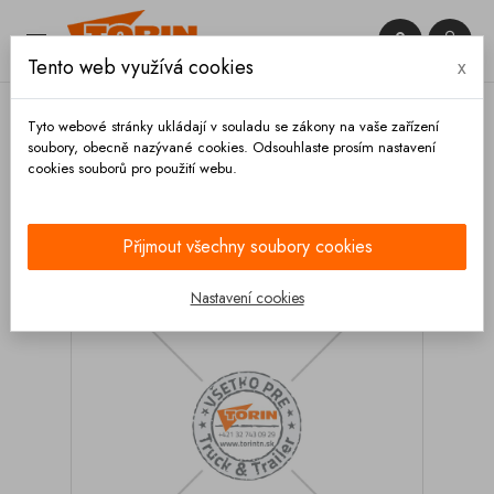


Tento web využívá cookies
x

Tyto webové stránky ukládají v souladu se zákony na vaše zařízení
soubory, obecně nazývané cookies. Odsouhlaste prosím nastavení
cookies souborů pro použití webu.
Domů
Podvozek a kola
Podpěrné nohy
Odstavní nohy SAF 850 mm
Přijmout všechny soubory cookies
Nastavení cookies