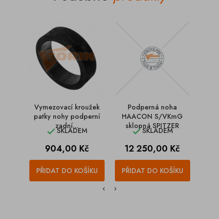
Vymezovací kroužek
Podperná noha
Odsta
patky nohy podperní
HAACON S/VKmG
zadní...
sklopná SPITZER
SKLADEM
SKLADEM


Cena
Cena
C
904,00 Kč
12 250,00 Kč
1
PŘIDAT DO KOŠÍKU
PŘIDAT DO KOŠÍKU
PŘI