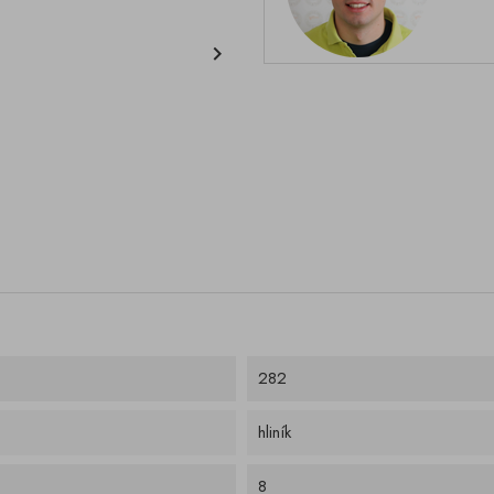

282
hliník
8