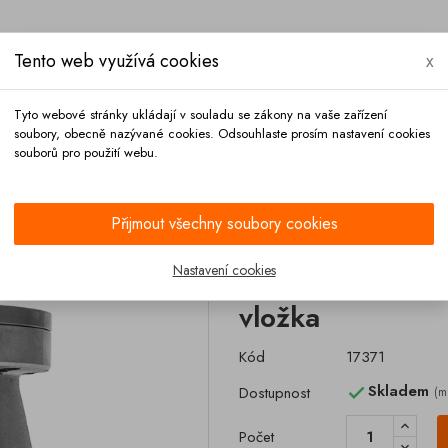
Tento web využívá cookies
x
Tyto webové stránky ukládají v souladu se zákony na vaše zařízení
soubory, obecně nazývané cookies. Odsouhlaste prosím nastavení cookies
souborů pro použití webu.
Platba
Kontakt
Přijmout všechny soubory cookies
H 100 černá vložka
Nastavení cookies
Ventil pneumat
vložka
Kód
17371
Skladem
Dostupnost
(m

Počet