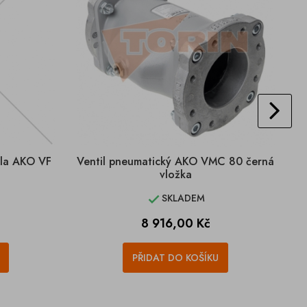
ila AKO VF
Ventil pneumatický AKO VMC 80 černá
V
vložka
SKLADEM

Cena
8 916,00 Kč
PŘIDAT DO KOŠÍKU