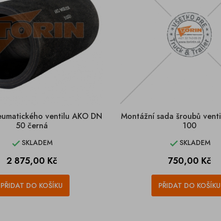
eumatického ventilu AKO DN
Montážní sada šroubů vent
50 černá
100
SKLADEM
SKLADEM


Cena
Cena
2 875,00 Kč
750,00 Kč
PŘIDAT DO KOŠÍKU
PŘIDAT DO KOŠÍKU