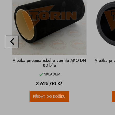
Vložka pneumatického ventilu AKO DN
Vložka pn
80 bílá
SKLADEM

Cena
3 625,00 Kč
PŘIDAT DO KOŠÍKU