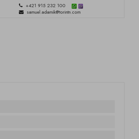
+421 915 232 100
samuel.adamik@torintn.com