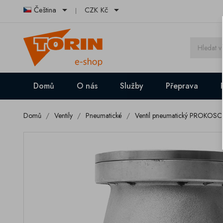


Čeština
CZK Kč
Domů
O nás
Služby
Přeprava
Domů
Ventily
Pneumatické
Ventil pneumatický PROKOSC