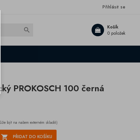
Přihlásit se
Košík

0 položek
ický PROKOSCH 100 černá
ůže být na našem externém skladě)

PŘIDAT DO KOŠÍKU