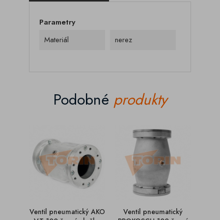
Parametry
Materiál
nerez
Podobné
produkty
Ventil pneumatický AKO
Ventil pneumatický
Venti