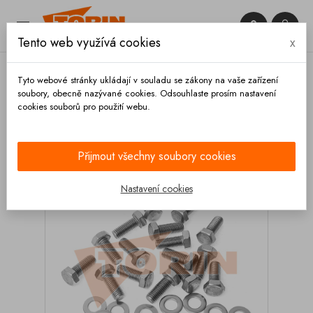


Tento web využívá cookies
x

Tyto webové stránky ukládají v souladu se zákony na vaše zařízení
soubory, obecně nazývané cookies. Odsouhlaste prosím nastavení
cookies souborů pro použití webu.
Domů
Ventily
Pneumatické
Montážní sada
šroubů ventila AKO VT 100
Přijmout všechny soubory cookies
Nastavení cookies