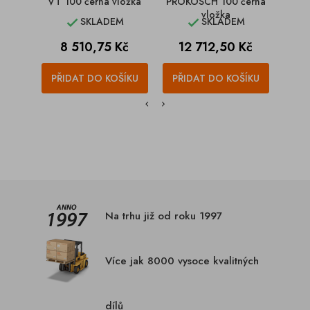
VT 100 černá vložka
PROKOSCH 100 černá
VT 
vložka
SKLADEM
SKLADEM


Cena
Cena
C
8 510,75 Kč
12 712,50 Kč
9
PŘIDAT DO KOŠÍKU
PŘIDAT DO KOŠÍKU
PŘI
Na trhu již od roku 1997
Více jak 8000 vysoce kvalitných
dílů