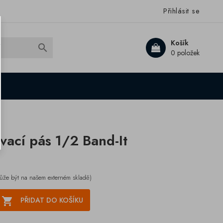
Přihlásit se
Košík

0 položek
vací pás 1/2 Band-It
ůže být na našem externém skladě)

PŘIDAT DO KOŠÍKU