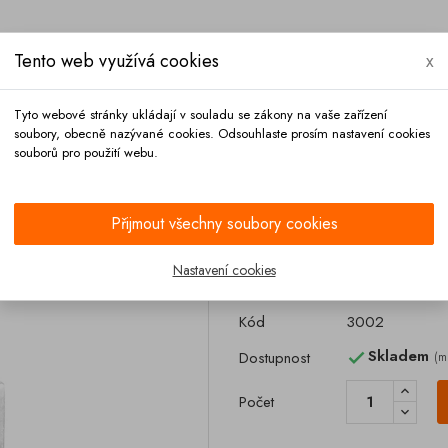
Tento web využívá cookies
x
Tyto webové stránky ukládají v souladu se zákony na vaše zařízení
soubory, obecně nazývané cookies. Odsouhlaste prosím nastavení cookies
souborů pro použití webu.
Platba
Kontakt
Přijmout všechny soubory cookies
ona pro stěhovací pás 1/2 Band-It
Nastavení cookies
Spona pro stěho
Kód
3002
Skladem
Dostupnost
(m

Počet