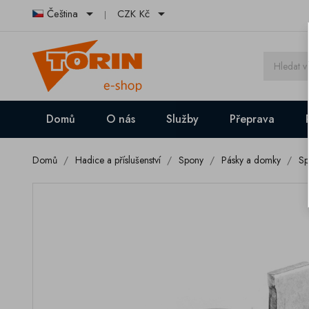


Čeština
CZK Kč
Domů
O nás
Služby
Přeprava
Domů
Hadice a příslušenství
Spony
Pásky a domky
Sp