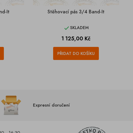
nd-It
Stěhovací pás 3/4 Band-It
SKLADEM

Cena
1 125,00 Kč
PŘIDAT DO KOŠÍKU
Expresní doručení
30 - 16:30