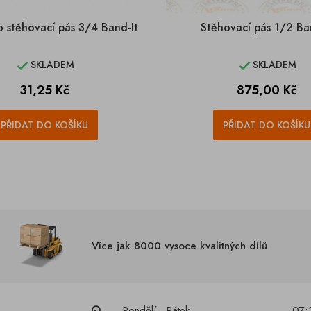
 stěhovací pás 3/4 Band-It
Stěhovací pás 1/2 Ba
SKLADEM
SKLADEM


Cena
Cena
31,25 Kč
875,00 Kč
PŘIDAT DO KOŠÍKU
PŘIDAT DO KOŠÍKU
Více jak 8000 vysoce kvalitných dílů
Pondělí - Pátek
07: