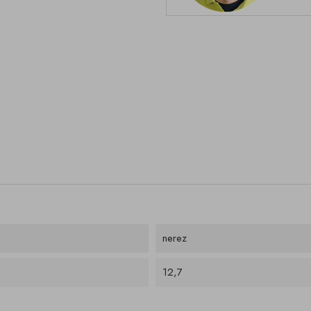
nerez
12,7