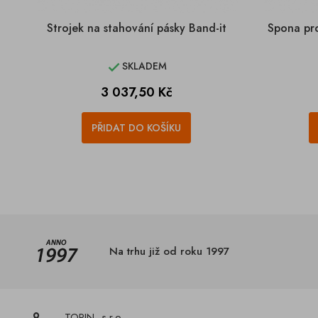
Strojek na stahování pásky Band-it
Spona pro
SKLADEM

Cena
3 037,50 Kč
PŘIDAT DO KOŠÍKU
Na trhu již od roku 1997
TORIN, s.r.o.