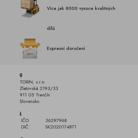
Více jak 8000 vysoce kvalitných
dílů
Expresní doručení
TORIN, s.r.o.
Zlatovská 2193/33
911 05 Trenčín
Slovensko
IČO
36297968
DIČ
SK2020174871