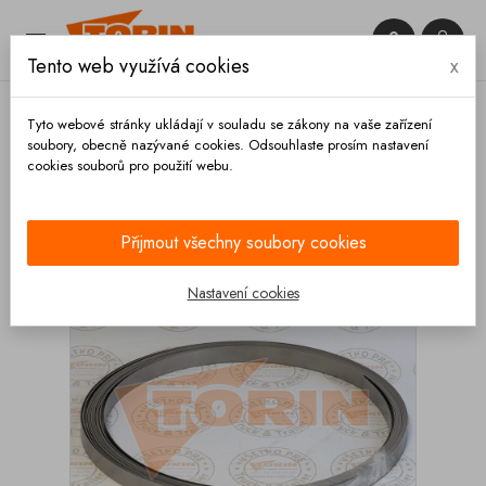


Tento web využívá cookies
x

Tyto webové stránky ukládají v souladu se zákony na vaše zařízení
soubory, obecně nazývané cookies. Odsouhlaste prosím nastavení
cookies souborů pro použití webu.
Domů
Hadice a příslušenství
Spony
Pásky a
domky
Stěhovací pás 1/2 Band-It
Přijmout všechny soubory cookies
Nastavení cookies