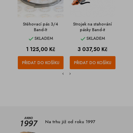
Stěhovací pás 3/4
Strojek na stahování
Spon
Band-It
pásky Band-it
p
SKLADEM
SKLADEM


Cena
Cena
1 125,00 Kč
3 037,50 Kč
PŘIDAT DO KOŠÍKU
PŘIDAT DO KOŠÍKU
PŘI
Na trhu již od roku 1997