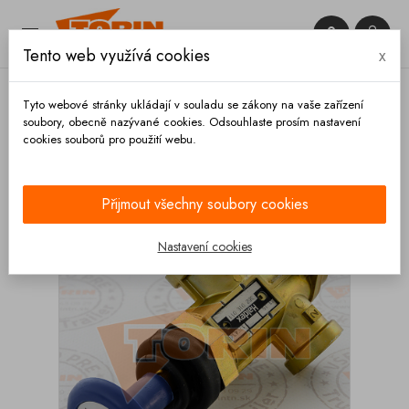


Tento web využívá cookies
x

Tyto webové stránky ukládají v souladu se zákony na vaše zařízení
soubory, obecně nazývané cookies. Odsouhlaste prosím nastavení
cookies souborů pro použití webu.
Domů
Výpustě
Ovládací ventily
3/2 cestní
ventil s tlačítkem HALDEX
Přijmout všechny soubory cookies
Nastavení cookies