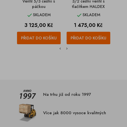
Ventil 5/3 cestní s
3/2 cestní ventil s
3/
páčkou
tlačítkem HALDEX
SKLADEM
SKLADEM


Cena
Cena
C
3 125,00 Kč
1 475,00 Kč
1
PŘIDAT DO KOŠÍKU
PŘIDAT DO KOŠÍKU
PŘI
Na trhu již od roku 1997
Více jak 8000 vysoce kvalitných