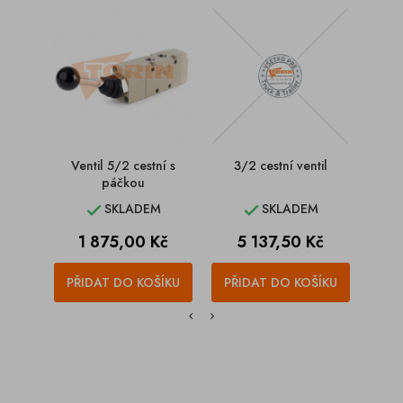
Ventil 5/2 cestní s
3/2 cestní ventil
3/
páčkou
SKLADEM
SKLADEM


Cena
Cena
C
1 875,00 Kč
5 137,50 Kč
1
PŘIDAT DO KOŠÍKU
PŘIDAT DO KOŠÍKU
PŘI