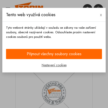


Tento web využívá cookies
x

Tyto webové stránky ukládají v souladu se zákony na vaše zařízení
soubory, obecně nazývané cookies. Odsouhlaste prosím nastavení
cookies souborů pro použití webu.
Domů
Výpustě
Ovládací ventily
5/2 cestní
ventil
Přijmout všechny soubory cookies
Nastavení cookies