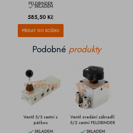
FELDBINDER
SKLADEM

Cena
585,50 Kč
PŘIDAT DO KOŠÍKU
Podobné
produkty
Ventil 5/3 cestní s
Ventil zvedání zábradlí
3/2 
páčkou
5/2 cestní FELDBINDER
pne
SKLADEM
SKLADEM

