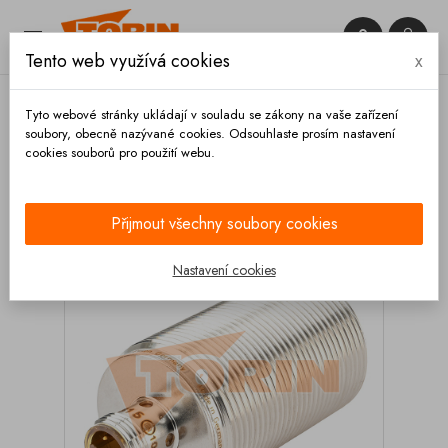


Tento web využívá cookies
x

Tyto webové stránky ukládají v souladu se zákony na vaše zařízení
soubory, obecně nazývané cookies. Odsouhlaste prosím nastavení
cookies souborů pro použití webu.
Domů
Zábradlí
Ovládací ventily
Senzor
zvedání zábradlí FELDBINDER
Přijmout všechny soubory cookies
Nastavení cookies