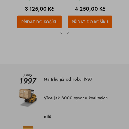
Cena
Cena
C
3 125,00 Kč
4 250,00 Kč
1
PŘIDAT DO KOŠÍKU
PŘIDAT DO KOŠÍKU
PŘI
Na trhu již od roku 1997
Více jak 8000 vysoce kvalitných
dílů