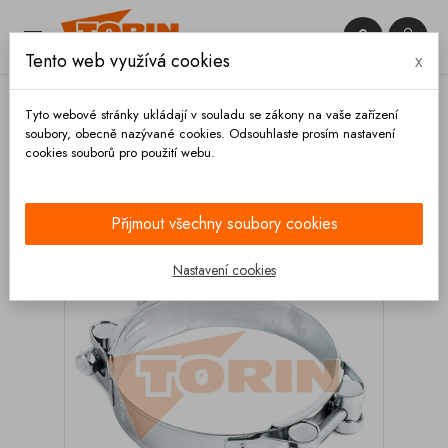


Tento web využívá cookies
x

Tyto webové stránky ukládají v souladu se zákony na vaše zařízení
soubory, obecně nazývané cookies. Odsouhlaste prosím nastavení
cookies souborů pro použití webu.
Domů
Hadice a příslušenství
Spony
Oboustranné
Spona hadice 56-64 mm
Přijmout všechny soubory cookies
Nastavení cookies