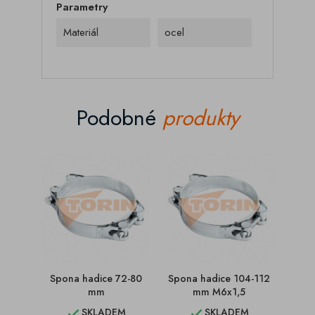
Parametry
Materiál
ocel
Podobné
produkty
Spona hadice 72-80
Spona hadice 104-112
Spon
mm
mm M6x1,5
SKLADEM
SKLADEM

