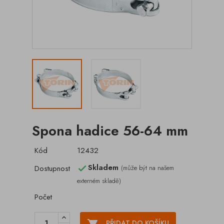
Spona hadice 56-64 mm
Kód
12432
Skladem
Dostupnost
(může být na našem

externém skladě)
Počet

PŘIDAT DO KOŠÍKU