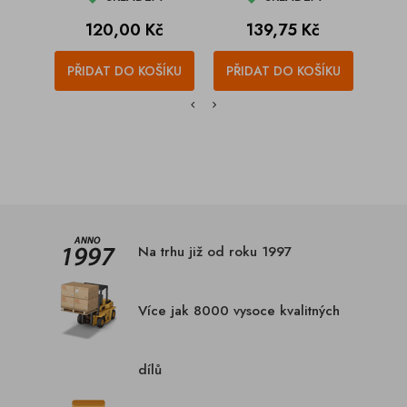
Cena
Cena
120,00 Kč
139,75 Kč
PŘIDAT DO KOŠÍKU
PŘIDAT DO KOŠÍKU
PŘI
Na trhu již od roku 1997
Více jak 8000 vysoce kvalitných
dílů