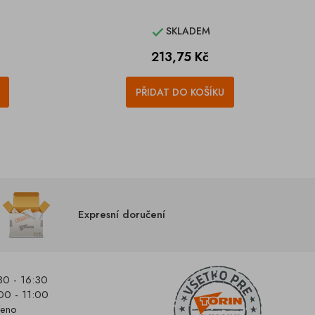
SKLADEM

Cena
213,75 Kč
PŘIDAT DO KOŠÍKU
Expresní doručení
30 - 16:30
00 - 11:00
řeno