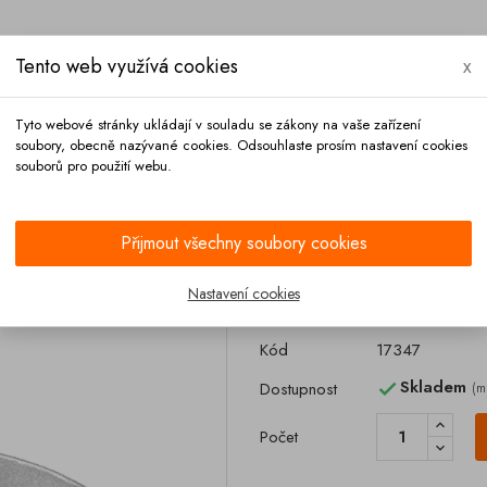
Tento web využívá cookies
x
Tyto webové stránky ukládají v souladu se zákony na vaše zařízení
soubory, obecně nazývané cookies. Odsouhlaste prosím nastavení cookies
souborů pro použití webu.
Platba
Kontakt
Přijmout všechny soubory cookies
na hadice 65-67 mm
Nastavení cookies
Spona hadice 6
Kód
17347
Skladem
Dostupnost
(m

Počet