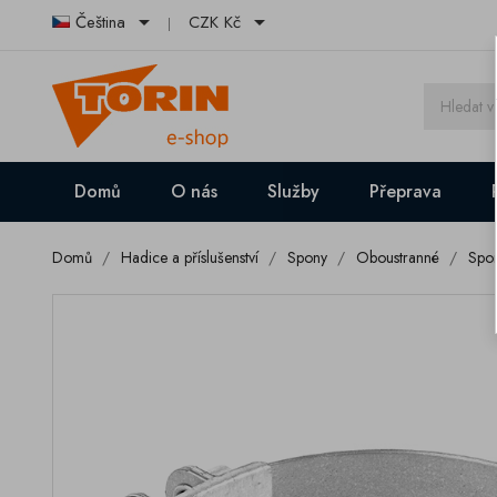


Čeština
CZK Kč
Domů
O nás
Služby
Přeprava
Domů
Hadice a příslušenství
Spony
Oboustranné
Spo