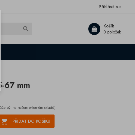
Přihlásit se
Košík

0 položek
5-67 mm
ůže být na našem externém skladě)

PŘIDAT DO KOŠÍKU