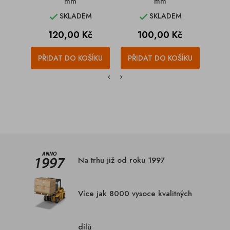
mm
mm
SKLADEM
SKLADEM


Cena
Cena
120,00 Kč
100,00 Kč
PŘIDAT DO KOŠÍKU
PŘIDAT DO KOŠÍKU
PŘI
Na trhu již od roku 1997
Více jak 8000 vysoce kvalitných
dílů