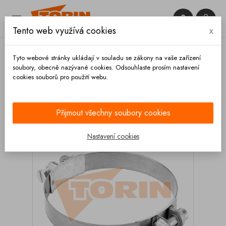


Tento web využívá cookies
x

Tyto webové stránky ukládají v souladu se zákony na vaše zařízení
soubory, obecně nazývané cookies. Odsouhlaste prosím nastavení
cookies souborů pro použití webu.
Domů
Hadice a příslušenství
Spony
Oboustranné
Spona hadice 128-136 mm M8x1,5
Přijmout všechny soubory cookies
Nastavení cookies