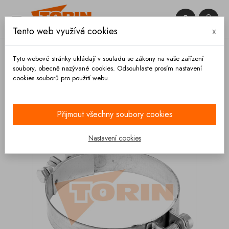


Tento web využívá cookies
x

Tyto webové stránky ukládají v souladu se zákony na vaše zařízení
soubory, obecně nazývané cookies. Odsouhlaste prosím nastavení
cookies souborů pro použití webu.
Domů
Hadice a příslušenství
Spony
Oboustranné
Spona hadice 112-120 mm M10x1,5
Přijmout všechny soubory cookies
Nastavení cookies