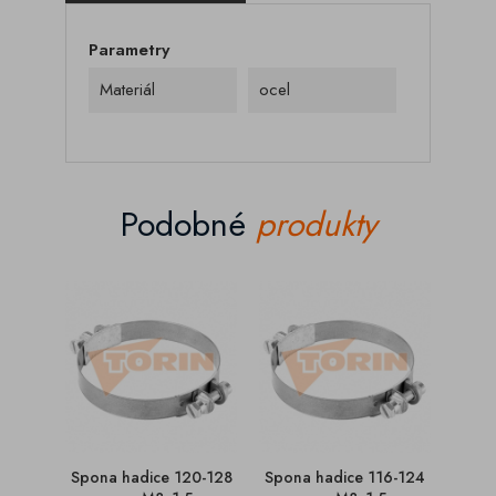
Parametry
Materiál
ocel
Podobné
produkty
Spona hadice 120-128
Spona hadice 116-124
Spon