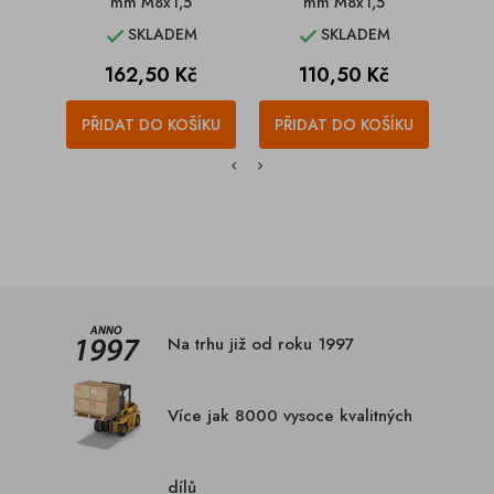
mm M8x1,5
mm M8x1,5
SKLADEM
SKLADEM


Cena
Cena
162,50 Kč
110,50 Kč
PŘIDAT DO KOŠÍKU
PŘIDAT DO KOŠÍKU
PŘI
Na trhu již od roku 1997
Více jak 8000 vysoce kvalitných
dílů