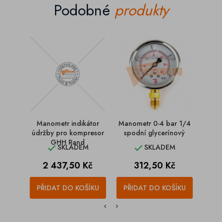
Podobné
produkty
Manometr indikátor
Manometr 0-4 bar 1/4
Mano
údržby pro kompresor
spodní glycerínový
za
GHH Rand
SKLADEM
SKLADEM


Cena
Cena
2 437,50 Kč
312,50 Kč
PŘIDAT DO KOŠÍKU
PŘIDAT DO KOŠÍKU
PŘI