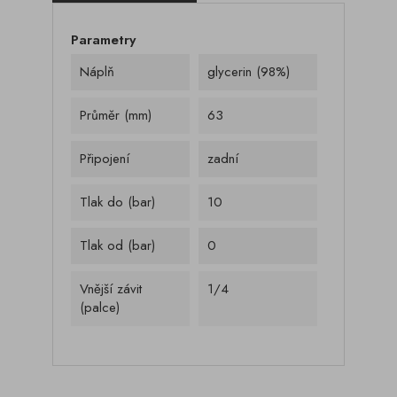
Parametry
Náplň
glycerin (98%)
Průměr (mm)
63
Připojení
zadní
Tlak do (bar)
10
Tlak od (bar)
0
Vnější závit
1/4
(palce)