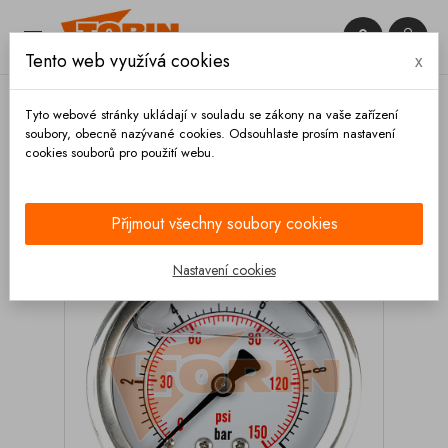


Tento web využívá cookies
x

Tyto webové stránky ukládají v souladu se zákony na vaše zařízení
soubory, obecně nazývané cookies. Odsouhlaste prosím nastavení
cookies souborů pro použití webu.
Domů
Měřící technika
Manometry
Manometr
0-10 bar 1/4 zadní glycerínový
Přijmout všechny soubory cookies
Nastavení cookies