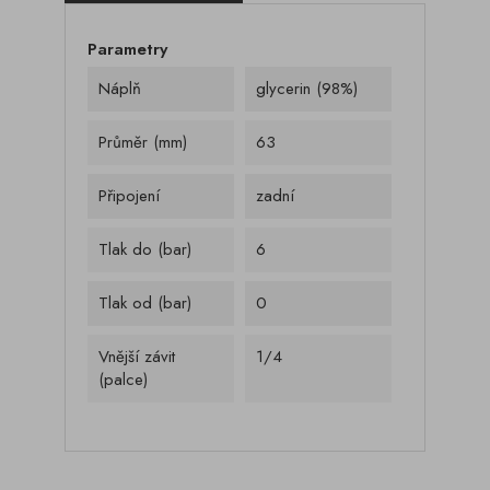
Parametry
Náplň
glycerin (98%)
Průměr (mm)
63
Připojení
zadní
Tlak do (bar)
6
Tlak od (bar)
0
Vnější závit
1/4
(palce)