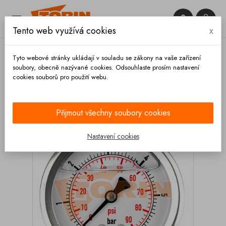


Tento web využívá cookies
x

Tyto webové stránky ukládají v souladu se zákony na vaše zařízení
soubory, obecně nazývané cookies. Odsouhlaste prosím nastavení
cookies souborů pro použití webu.
Domů
Měřící technika
Manometry
Manometr
0-6 bar 1/4 zadní glycerínový
Přijmout všechny soubory cookies
Nastavení cookies