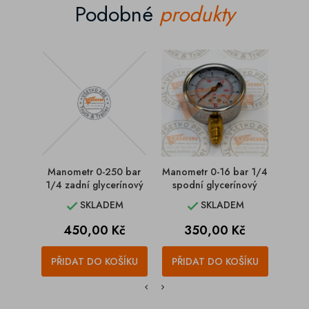
Podobné
produkty
Manometr 0-250 bar
Manometr 0-16 bar 1/4
Mano
1/4 zadní glycerínový
spodní glycerínový
za
SKLADEM
SKLADEM


Cena
Cena
450,00 Kč
350,00 Kč
PŘIDAT DO KOŠÍKU
PŘIDAT DO KOŠÍKU
PŘI