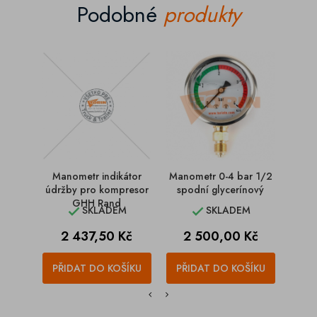
Podobné
produkty
Manometr indikátor
Manometr 0-4 bar 1/2
Mano
údržby pro kompresor
spodní glycerínový
za
GHH Rand
SKLADEM
SKLADEM


Cena
Cena
2 437,50 Kč
2 500,00 Kč
PŘIDAT DO KOŠÍKU
PŘIDAT DO KOŠÍKU
PŘI