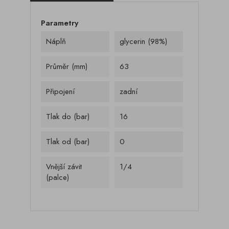
Parametry
Náplň
glycerin (98%)
Průměr (mm)
63
Připojení
zadní
Tlak do (bar)
16
Tlak od (bar)
0
Vnější závit
1/4
(palce)