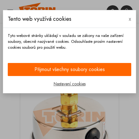


Tento web využívá cookies
x

Tyto webové stránky ukládají v souladu se zákony na vaše zařízení
soubory, obecně nazývané cookies. Odsouhlaste prosím nastavení
cookies souborů pro použití webu.
Domů
Měřící technika
Manometry
Manometr
0-16 bar 1/4 zadní glycerínový
Přijmout všechny soubory cookies
Nastavení cookies