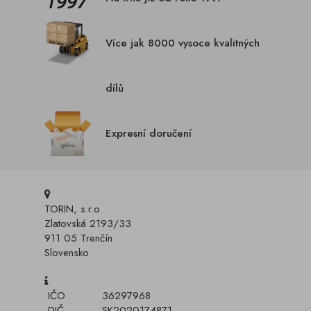
Více jak 8000 vysoce kvalitných
dílů
Expresní doručení
TORIN, s.r.o.
Zlatovská 2193/33
911 05 Trenčín
Slovensko
IČO
36297968
DIČ
SK2020174871