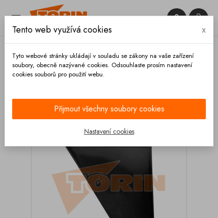


Tento web využívá cookies
x

Tyto webové stránky ukládají v souladu se zákony na vaše zařízení
soubory, obecně nazývané cookies. Odsouhlaste prosím nastavení
cookies souborů pro použití webu.
Domů
Podvozek a kola
Nárazníky
Krytky
Krytka držáku nárazníku V-profil FELDBINDER EUT levá
Přijmout všechny soubory cookies
Nastavení cookies