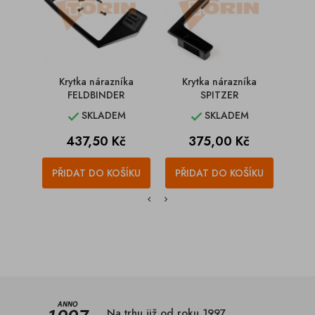
Krytka nárazníka
Krytka nárazníka
Kr
FELDBINDER
SPITZER
SKLADEM
SKLADEM


Cena
Cena
C
437,50 Kč
375,00 Kč
1
PŘIDAT DO KOŠÍKU
PŘIDAT DO KOŠÍKU
PŘI
Na trhu již od roku 1997