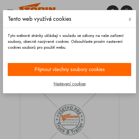


Tento web využívá cookies
x

Tyto webové stránky ukládají v souladu se zákony na vaše zařízení
soubory, obecně nazývané cookies. Odsouhlaste prosím nastavení
cookies souborů pro použití webu.
Domů
Podvozek a kola
Nárazníky
Krytky
Záslepka 4x100x100 mm
Přijmout všechny soubory cookies
Nastavení cookies