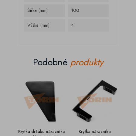
Šířka (mm)
100
Výška (mm)
4
Podobné
produkty
Krytka držáku nárazníku
Krytka nárazníka
Kr