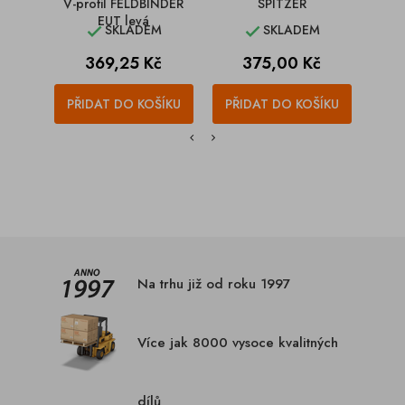
V-profil FELDBINDER
SPITZER
EUT levá
SKLADEM
SKLADEM


Cena
Cena
369,25 Kč
375,00 Kč
PŘIDAT DO KOŠÍKU
PŘIDAT DO KOŠÍKU
PŘI
Na trhu již od roku 1997
Více jak 8000 vysoce kvalitných
dílů