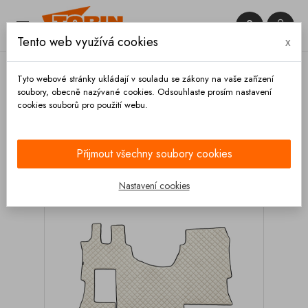


Tento web využívá cookies
x

Tyto webové stránky ukládají v souladu se zákony na vaše zařízení
soubory, obecně nazývané cookies. Odsouhlaste prosím nastavení
cookies souborů pro použití webu.
Domů
Výbava vozidla
Autodoplňky
Koberce a
rohože
Kožené koberce
Kožený koberec
MERCEDES Actros MP5 rovná podlaha SOLO STAR
Přijmout všechny soubory cookies
šampaňské
Nastavení cookies