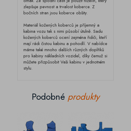
omak. Ze spodní části je použit flizelín, který
zlepšuje pevnost a trvalost koberce. Z
bočních stran jsou koberce obšity.
Materiál kožených koberců je příjemný a
kabina vozu tak s nimi působí útulně. Sadu
kožených koberců ocení zejména řidiči, kteří
mají rádi čistou kabinu a pohodlí. V nabídce
máme také mnoho dalších různých doplňků
pro kabiny nákladních vozidel, díky čemuž si
můžete přizpůsobit Vaši kabinu v jednotném
stylu.
Podobné
produkty