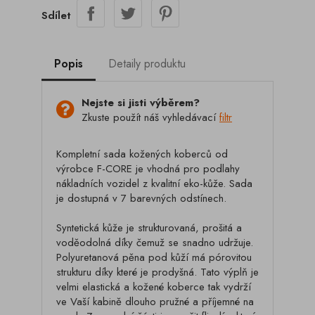
Sdílet
Popis
Detaily produktu
Nejste si jisti výběrem?
Zkuste použít náš vyhledávací
filtr
Kompletní sada kožených koberců od
výrobce F-CORE je vhodná pro podlahy
nákladních vozidel z kvalitní eko-kůže. Sada
je dostupná v 7 barevných odstínech.
Syntetická kůže je strukturovaná, prošitá a
voděodolná díky čemuž se snadno udržuje.
Polyuretanová pěna pod kůží má pórovitou
strukturu díky které je prodyšná. Tato výplň je
velmi elastická a kožené koberce tak vydrží
ve Vaší kabině dlouho pružné a příjemné na