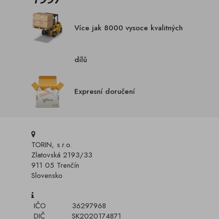
Více jak 8000 vysoce kvalitných
dílů
Expresní doručení
TORIN, s.r.o.
Zlatovská 2193/33
911 05 Trenčín
Slovensko
IČO
36297968
DIČ
SK2020174871