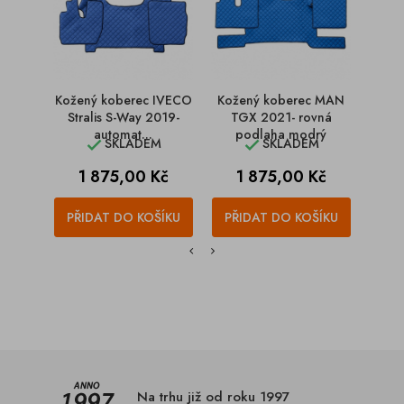
Kožený koberec IVECO
Kožený koberec MAN
K
Stralis S-Way 2019-
TGX 2021- rovná
MERC
automat...
podlaha modrý
ro
SKLADEM
SKLADEM


Cena
Cena
C
1 875,00 Kč
1 875,00 Kč
1
PŘIDAT DO KOŠÍKU
PŘIDAT DO KOŠÍKU
PŘI
Na trhu již od roku 1997