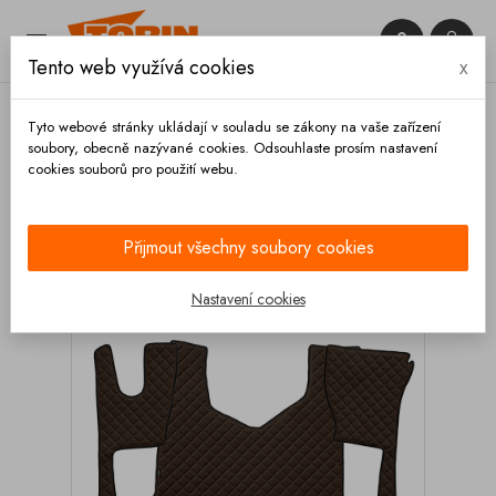


Tento web využívá cookies
x

Tyto webové stránky ukládají v souladu se zákony na vaše zařízení
soubory, obecně nazývané cookies. Odsouhlaste prosím nastavení
cookies souborů pro použití webu.
Domů
Výbava vozidla
Autodoplňky
Koberce a
rohože
Kožené koberce
Kožený koberec
MERCEDES Actros MP4 úzká kabina malá skříňka hnědý
Přijmout všechny soubory cookies
Nastavení cookies