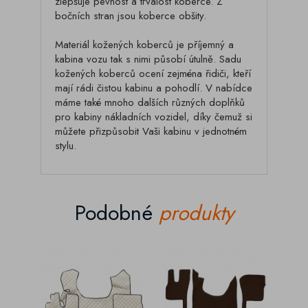
zlepšuje pevnost a trvalost koberce. Z
bočních stran jsou koberce obšity.
Materiál kožených koberců je příjemný a
kabina vozu tak s nimi působí útulně. Sadu
kožených koberců ocení zejména řidiči, kteří
mají rádi čistou kabinu a pohodlí. V nabídce
máme také mnoho dalších různých doplňků
pro kabiny nákladních vozidel, díky čemuž si
můžete přizpůsobit Vaši kabinu v jednotném
stylu.
Podobné
produkty