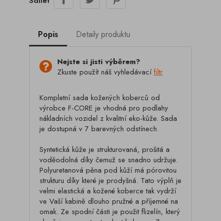
Sdílet
Popis
Detaily produktu
Nejste si jisti výběrem?
Zkuste použít náš vyhledávací
filtr
Kompletní sada kožených koberců od
výrobce F-CORE je vhodná pro podlahy
nákladních vozidel z kvalitní eko-kůže. Sada
je dostupná v 7 barevných odstínech.
Syntetická kůže je strukturovaná, prošitá a
voděodolná díky čemuž se snadno udržuje.
Polyuretanová pěna pod kůží má pórovitou
strukturu díky které je prodyšná. Tato výplň je
velmi elastická a kožené koberce tak vydrží
ve Vaší kabině dlouho pružné a příjemné na
omak. Ze spodní části je použit flizelín, který