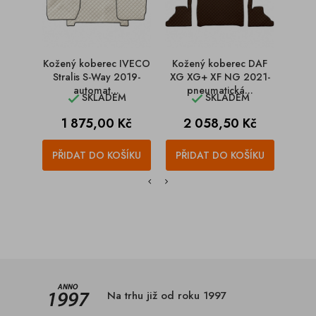
Kožený koberec IVECO
Kožený koberec DAF
K
Stralis S-Way 2019-
XG XG+ XF NG 2021-
MERC
automat...
pneumatická...
SKLADEM
SKLADEM


Cena
Cena
C
1 875,00 Kč
2 058,50 Kč
1
PŘIDAT DO KOŠÍKU
PŘIDAT DO KOŠÍKU
PŘI
Na trhu již od roku 1997