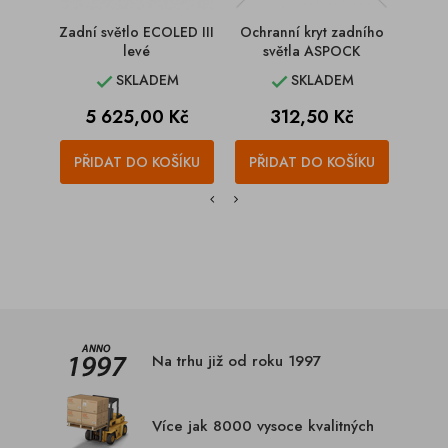
Zadní světlo ECOLED III
Ochranní kryt zadního
Zadn
levé
světla ASPOCK
SKLADEM
SKLADEM


Cena
Cena
5 625,00 Kč
312,50 Kč
1
PŘIDAT DO KOŠÍKU
PŘIDAT DO KOŠÍKU
PŘI
Na trhu již od roku 1997
Více jak 8000 vysoce kvalitných