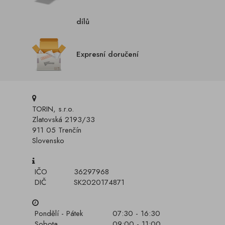
dílů
Expresní doručení
TORIN, s.r.o.
Zlatovská 2193/33
911 05 Trenčín
Slovensko
IČO
36297968
DIČ
SK2020174871
Pondělí - Pátek
07:30 - 16:30
Sobota
09:00 - 11:00