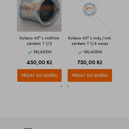
Koleno 45° s vnitřním
Koleno 45° s vněj./vnit.
Kolen
závitem 1 1/2
závitem 1 1/4 nerez
SKLADEM
SKLADEM


Cena
Cena
450,00 Kč
750,00 Kč
PŘIDAT DO KOŠÍKU
PŘIDAT DO KOŠÍKU
PŘI