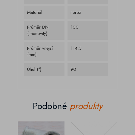
Materiál
nerez
Průměr DN
100
(jmenovitý)
Průměr vnější
114,3
(mm)
Úhel (°)
90
Podobné
produkty