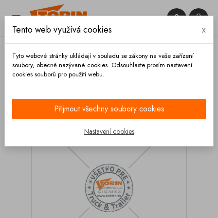


Tento web využívá cookies
x

Tyto webové stránky ukládají v souladu se zákony na vaše zařízení
soubory, obecně nazývané cookies. Odsouhlaste prosím nastavení
cookies souborů pro použití webu.
Domů
Armatury
Kolená
Koleno 90° DN 100
nerez
Přijmout všechny soubory cookies
Nastavení cookies