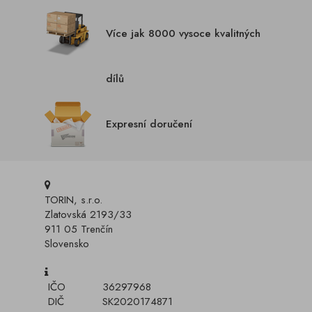
Více jak 8000 vysoce kvalitných
dílů
Expresní doručení
TORIN, s.r.o.
Zlatovská 2193/33
911 05 Trenčín
Slovensko
IČO
36297968
DIČ
SK2020174871