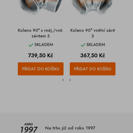
Koleno 90° s vněj./vnit.
Koleno 90° vnitřní závit
Kolen
závitem 3
3
SKLADEM
SKLADEM


Cena
Cena
739,50 Kč
367,50 Kč
PŘIDAT DO KOŠÍKU
PŘIDAT DO KOŠÍKU
PŘI
Na trhu již od roku 1997