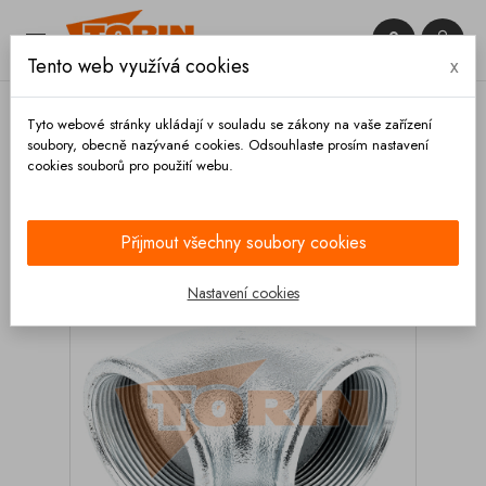


Tento web využívá cookies
x

Tyto webové stránky ukládají v souladu se zákony na vaše zařízení
soubory, obecně nazývané cookies. Odsouhlaste prosím nastavení
cookies souborů pro použití webu.
Domů
Armatury
Kolená
Koleno 90° s vnitřním
závitem 2
Přijmout všechny soubory cookies
Nastavení cookies