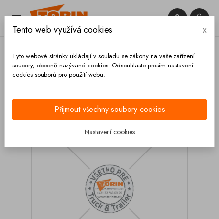


Tento web využívá cookies
x

Tyto webové stránky ukládají v souladu se zákony na vaše zařízení
soubory, obecně nazývané cookies. Odsouhlaste prosím nastavení
cookies souborů pro použití webu.
Domů
Kompresory
Filtre
Filtr kompresoru
GARDNER DENVER DRUM D9000
Přijmout všechny soubory cookies
Nastavení cookies