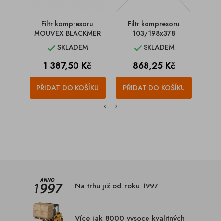
Filtr kompresoru
Filtr kompresoru
Filt
MOUVEX BLACKMER
103/198x378
RAND
SKLADEM
SKLADEM


Cena
Cena
C
1 387,50 Kč
868,25 Kč
2
PŘIDAT DO KOŠÍKU
PŘIDAT DO KOŠÍKU
PŘI
Na trhu již od roku 1997
Více jak 8000 vysoce kvalitných