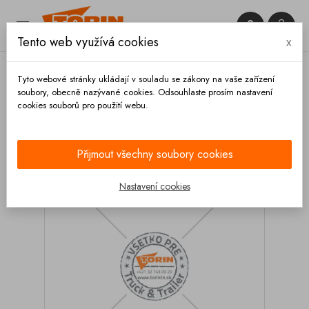


Tento web využívá cookies
x

Tyto webové stránky ukládají v souladu se zákony na vaše zařízení
soubory, obecně nazývané cookies. Odsouhlaste prosím nastavení
cookies souborů pro použití webu.
Domů
Kompresory
Filtre
Filtr kompresoru
GHH RAND 310x230x30 mm
Přijmout všechny soubory cookies
Nastavení cookies