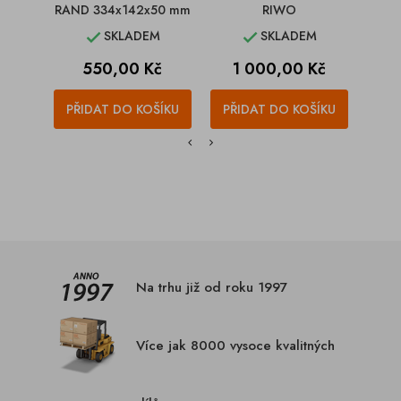
RAND 334x142x50 mm
RIWO
SKLADEM
SKLADEM


Cena
Cena
C
550,00 Kč
1 000,00 Kč
9
PŘIDAT DO KOŠÍKU
PŘIDAT DO KOŠÍKU
PŘI
Na trhu již od roku 1997
Více jak 8000 vysoce kvalitných