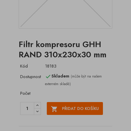
Filtr kompresoru GHH
RAND 310x230x30 mm
Kód
18183
Skladem
Dostupnost
(může být na našem

externém skladě)
Počet

PŘIDAT DO KOŠÍKU