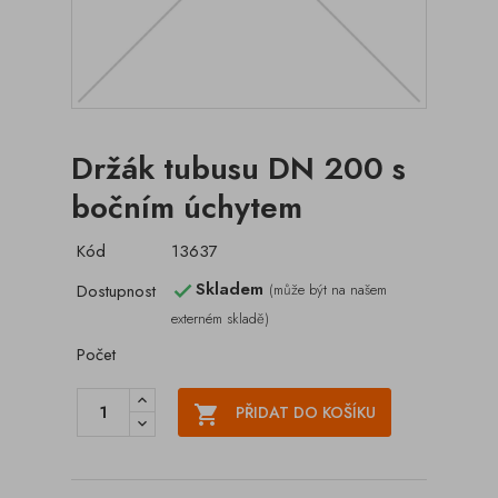
Držák tubusu DN 200 s
bočním úchytem
Kód
13637
Skladem
Dostupnost
(může být na našem

externém skladě)
Počet

PŘIDAT DO KOŠÍKU