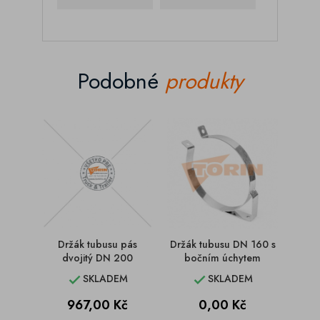
Podobné
produkty
Držák tubusu pás
Držák tubusu DN 160 s
Držá
dvojitý DN 200
bočním úchytem
SKLADEM
SKLADEM


Cena
Cena
C
967,00 Kč
0,00 Kč
3