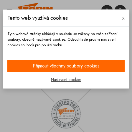


Tento web využívá cookies
x

Tyto webové stránky ukládají v souladu se zákony na vaše zařízení
soubory, obecně nazývané cookies. Odsouhlaste prosím nastavení
cookies souborů pro použití webu.
Domů
Hadice a příslušenství
Tubusy a příslušenství
Držáky
Držák tubusu DN 200 s bočním úchytem
Přijmout všechny soubory cookies
Nastavení cookies