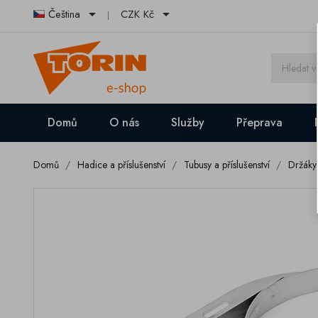


Čeština
CZK Kč
Domů
O nás
Služby
Přeprava
Domů
Hadice a příslušenství
Tubusy a příslušenství
Držáky