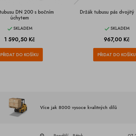
tubusu DN 200 s bočním
Držák tubusu pás dvojit
úchytem
SKLADEM
SKLADEM


Cena
Cena
1 590,50 Kč
967,00 Kč
PŘIDAT DO KOŠÍKU
PŘIDAT DO KOŠÍKU
Více jak 8000 vysoce kvalitných dílů
Pondělí - Pátek
07: