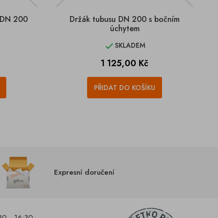
ý DN 200
Držák tubusu DN 200 s bočním
úchytem
SKLADEM

Cena
1 125,00 Kč
PŘIDAT DO KOŠÍKU
Expresní doručení
30 - 16:30