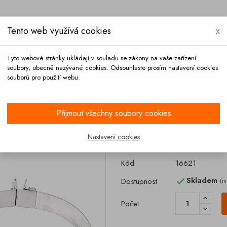
Tento web využívá cookies
x
Tyto webové stránky ukládají v souladu se zákony na vaše zařízení
soubory, obecně nazývané cookies. Odsouhlaste prosím nastavení cookies
souborů pro použití webu.
Platba
Kontakt
Přijmout všechny soubory cookies
Držák tubusu dvojitý DN 160 s bočním úchytem
Nastavení cookies
Držák tubusu dv
Kód
16621
Skladem
Dostupnost
(m

Počet