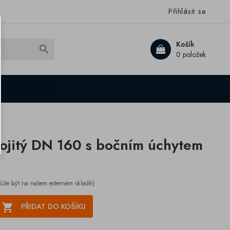
Přihlásit se
Košík

0 položek
ojitý DN 160 s bočním úchytem
ůže být na našem externém skladě)

PŘIDAT DO KOŠÍKU