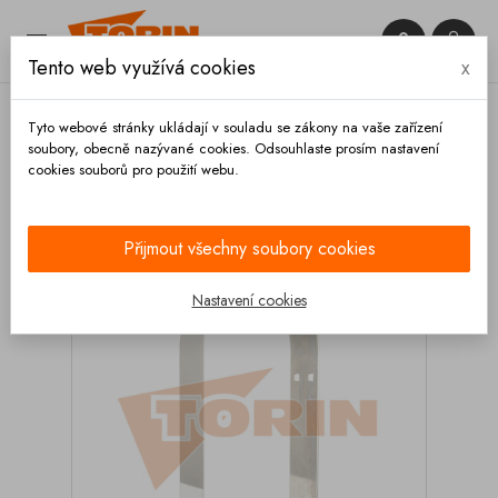


Tento web využívá cookies
x

Tyto webové stránky ukládají v souladu se zákony na vaše zařízení
soubory, obecně nazývané cookies. Odsouhlaste prosím nastavení
cookies souborů pro použití webu.
Domů
Hadice a příslušenství
Tubusy a příslušenství
Držáky
Držák tubusu dvojitý DN 160
Přijmout všechny soubory cookies
Nastavení cookies