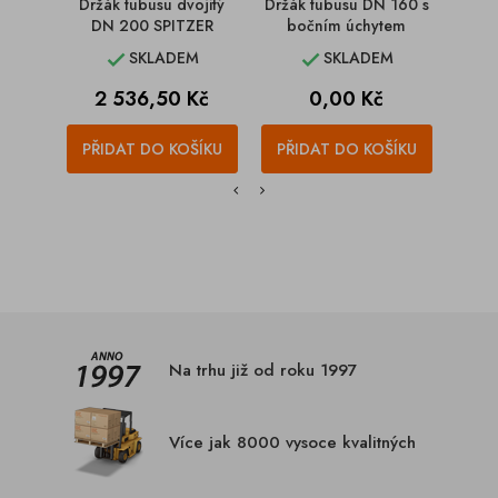
Držák tubusu dvojitý
Držák tubusu DN 160 s
Držák
DN 200 SPITZER
bočním úchytem
SKLADEM
SKLADEM


Cena
Cena
2 536,50 Kč
0,00 Kč
PŘIDAT DO KOŠÍKU
PŘIDAT DO KOŠÍKU
PŘI
Na trhu již od roku 1997
Více jak 8000 vysoce kvalitných