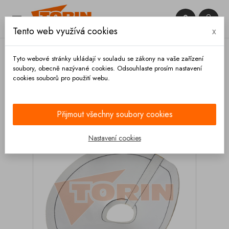


Tento web využívá cookies
x

Tyto webové stránky ukládají v souladu se zákony na vaše zařízení
soubory, obecně nazývané cookies. Odsouhlaste prosím nastavení
cookies souborů pro použití webu.
Domů
Výpustě
Čeřící plátna
Čeřící plátno
SPITZER SF
Přijmout všechny soubory cookies
Nastavení cookies