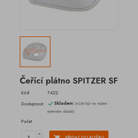
Čeřící plátno SPITZER SF
Kód
7422
Skladem
Dostupnost
(může být na našem

externém skladě)
Počet

PŘIDAT DO KOŠÍKU