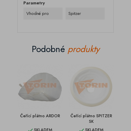
Parametry
Vhodné pro
Spitzer
Podobné
produkty
Čeřící plátno ARDOR
Čeřící plátno SPITZER
Čeří
SK
SKLADEM
SKLADEM

