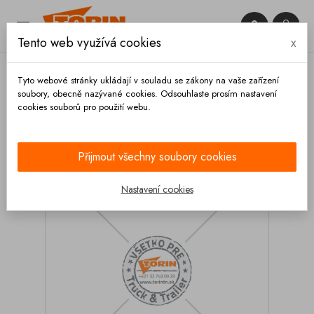


Tento web využívá cookies
x

Tyto webové stránky ukládají v souladu se zákony na vaše zařízení
soubory, obecně nazývané cookies. Odsouhlaste prosím nastavení
cookies souborů pro použití webu.
Domů
Výpustě
Čeřící plátna
Čeřící kruh DN
700 KASSBOHRER KIP
Přijmout všechny soubory cookies
Nastavení cookies