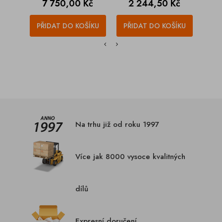
Cena
Cena
C
7 750,00 Kč
2 244,50 Kč
1
PŘIDAT DO KOŠÍKU
PŘIDAT DO KOŠÍKU
PŘI
Na trhu již od roku 1997
Více jak 8000 vysoce kvalitných
dílů
Expresní doručení