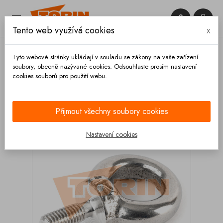


Tento web využívá cookies
x

Tyto webové stránky ukládají v souladu se zákony na vaše zařízení
soubory, obecně nazývané cookies. Odsouhlaste prosím nastavení
cookies souborů pro použití webu.
Domů
Zábradlí
Části
Oko lana zábradlí M6
FELDBINDER
Přijmout všechny soubory cookies
Nastavení cookies