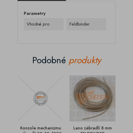
Parametry
Vhodné pro
Feldbinder
Podobné
produkty
Konzole mechanizmu
Lano zábradlí 8 mm
Kon