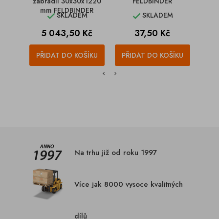
zábradlí 30x30x1220
FELDBINDER
zábr
mm FELDBINDER
m
SKLADEM
SKLADEM


Cena
Cena
C
5 043,50 Kč
37,50 Kč
5
PŘIDAT DO KOŠÍKU
PŘIDAT DO KOŠÍKU
PŘI
Na trhu již od roku 1997
Více jak 8000 vysoce kvalitných
dílů