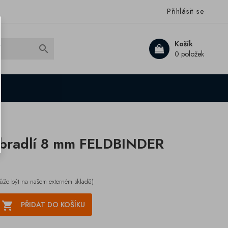
Přihlásit se
Košík

0 položek
zábradlí 8 mm FELDBINDER
ůže být na našem externém skladě)

PŘIDAT DO KOŠÍKU