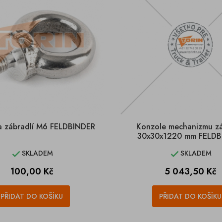
a zábradlí M6 FELDBINDER
Konzole mechanizmu zá
30x30x1220 mm FELDB
SKLADEM
SKLADEM


Cena
Cena
100,00 Kč
5 043,50 Kč
PŘIDAT DO KOŠÍKU
PŘIDAT DO KOŠÍKU