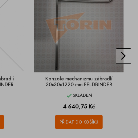
bradlí
Konzole mechanizmu zábradlí
INDER
30x30x1220 mm FELDBINDER
SKLADEM

Cena
4 640,75 Kč
PŘIDAT DO KOŠÍKU