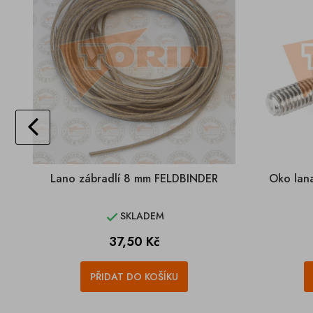
Lano zábradlí 8 mm FELDBINDER
Oko lan
SKLADEM

Cena
37,50 Kč
PŘIDAT DO KOŠÍKU