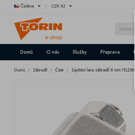


Čeština
CZK Kč
Domů
O nás
Služby
Přeprava
Domů
Zábradlí
Části
Zajištění lana zábradlí 8 mm FELD