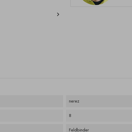

nerez
8
Feldbinder