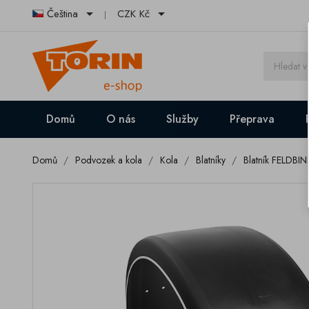


Čeština
CZK Kč
Domů
O nás
Služby
Přeprava
Domů
Podvozek a kola
Kola
Blatníky
Blatník FELDBI