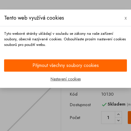
Tento web využívá cookies
x
Tyto webové stránky ukládají v souladu se zákony na vaše zařízení
soubory, obecně nazývané cookies. Odsouhlaste prosím nastavení cookies
souborů pro použití webu.
Platba
Kontakt
Přijmout všechny soubory cookies
Hadice pro abraziva DN 50 černá tlaková
Nastavení cookies
Hadice pro abra
Kód
10130
Skladem
Dostupnost
(m

Počet