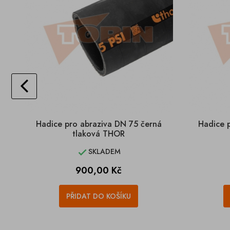
Hadice pro abraziva DN 75 černá
Hadice 
tlaková THOR
SKLADEM

Cena
900,00 Kč
PŘIDAT DO KOŠÍKU