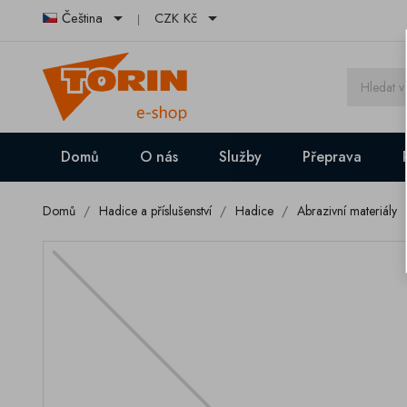


Čeština
CZK Kč
Domů
O nás
Služby
Přeprava
Domů
Hadice a příslušenství
Hadice
Abrazivní materiály