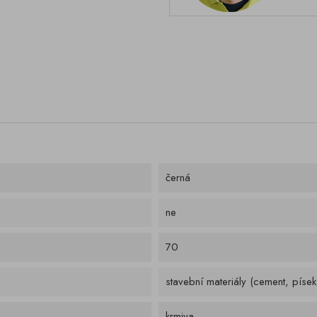
černá
ne
70
stavební materiály (cement, písek,
krmiva