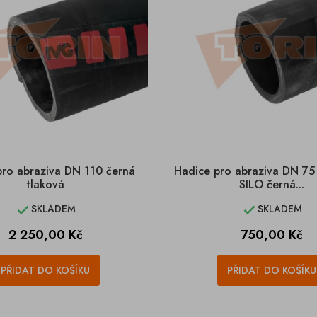
pro abraziva DN 110 černá
Hadice pro abraziva DN 7
tlaková
SILO černá...
SKLADEM
SKLADEM


Cena
Cena
2 250,00 Kč
750,00 Kč
PŘIDAT DO KOŠÍKU
PŘIDAT DO KOŠÍKU