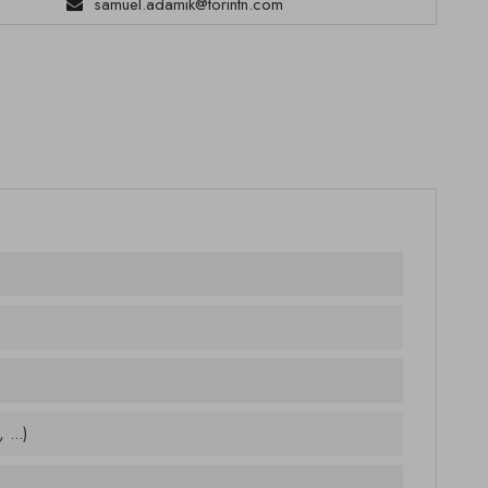
samuel.adamik@torintn.com
 ...)