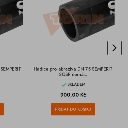
5 SEMPERIT
Hadice pro abraziva DN 75 SEMPERIT
SOSP černá...
SKLADEM

Cena
900,00 Kč
PŘIDAT DO KOŠÍKU