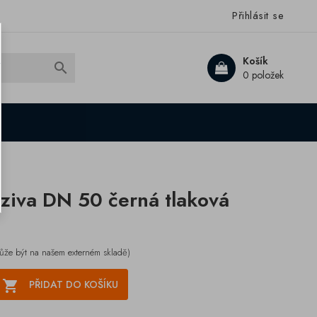
Přihlásit se
Košík

0 položek
ziva DN 50 černá tlaková
ůže být na našem externém skladě)

PŘIDAT DO KOŠÍKU