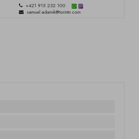
+421 915 232 100
samuel.adamik@torintn.com