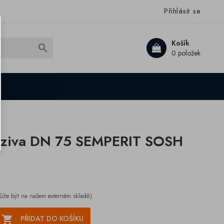
Přihlásit se
Košík

0 položek
aziva DN 75 SEMPERIT SOSH
ůže být na našem externém skladě)

PŘIDAT DO KOŠÍKU