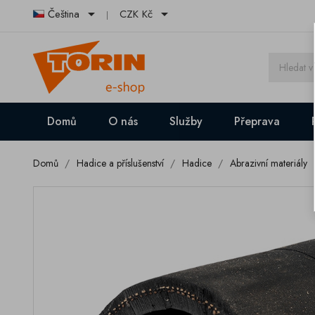


Čeština
CZK Kč
Domů
O nás
Služby
Přeprava
Domů
Hadice a příslušenství
Hadice
Abrazivní materiály