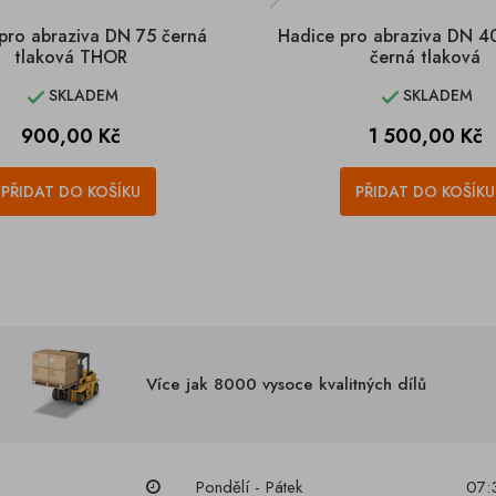
pro abraziva DN 75 černá
Hadice pro abraziva DN 4
tlaková THOR
černá tlaková
SKLADEM
SKLADEM


Cena
Cena
900,00 Kč
1 500,00 Kč
PŘIDAT DO KOŠÍKU
PŘIDAT DO KOŠÍKU
Více jak 8000 vysoce kvalitných dílů
Pondělí - Pátek
07: