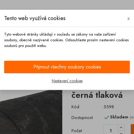
Tento web využívá cookies
x
Tyto webové stránky ukládají v souladu se zákony na vaše zařízení
soubory, obecně nazývané cookies. Odsouhlaste prosím nastavení cookies
souborů pro použití webu.
Platba
Kontakt
Přijmout všechny soubory cookies
Hadice pro abraziva DN 75 SEMPERIT SOSH černá tlaková
Nastavení cookies
Hadice pro abr
černá tlaková
Kód
5598
Skladem
Dostupnost
(m

Počet