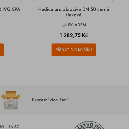
0 IVG SPA
Hadice pro abraziva DN 50 černá
tlaková
SKLADEM

Cena
1 282,75 Kč
PŘIDAT DO KOŠÍKU
Expresní doručení
30 - 16:30