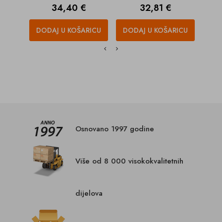
Cijena
Cijena
34,40 €
32,81 €
DODAJ U KOŠARICU
DODAJ U KOŠARICU
DOD
Osnovano 1997 godine
Više od 8 000 visokokvalitetnih
dijelova