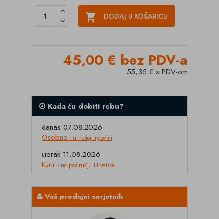

DODAJ U KOŠARICU
45,00 € bez PDV-a
55,35 € s PDV-om
Kada ću dobiti robu?
danas 07.08.2026
Osobno
- u našoj trgovini
utorak 11.08.2026
Kurir
- na području Hrvatske
Vaš prodajni savjetnik