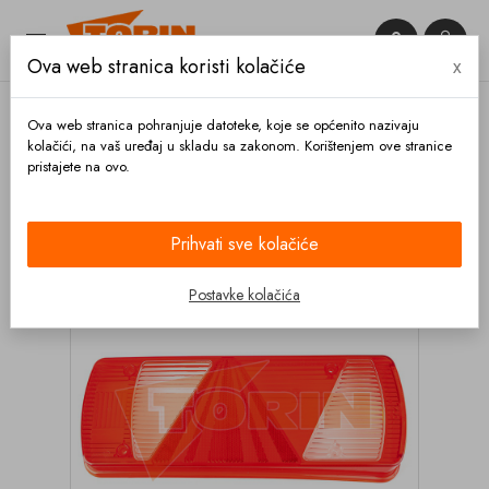


Ova web stranica koristi kolačiće
x

Ova web stranica pohranjuje datoteke, koje se općenito nazivaju
kolačići, na vaš uređaj u skladu sa zakonom. Korištenjem ove stranice
pristajete na ovo.
Naslovnica
Osvjetljenje
Stražnja svjetla
Stakla
Staklo za stražnje svjetlo ECOPOINT II desno
Prihvati sve kolačiće
Postavke kolačića