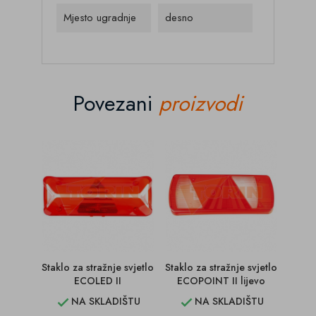
Mjesto ugradnje
desno
Povezani
proizvodi
Staklo za stražnje svjetlo
Staklo za stražnje svjetlo
Staklo
ECOLED II
ECOPOINT II lijevo
VIG
NA SKLADIŠTU
NA SKLADIŠTU

