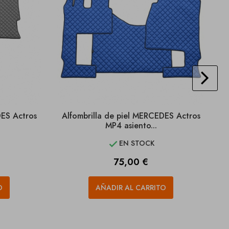
DES Actros
Alfombrilla de piel MERCEDES Actros
MP4 asiento...
EN STOCK

Precio
75,00 €
O
AÑADIR AL CARRITO