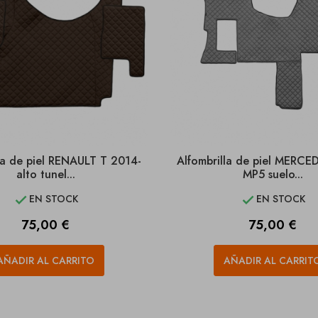
la de piel RENAULT T 2014-
Alfombrilla de piel MERCE
alto tunel...
MP5 suelo...
EN STOCK
EN STOCK


Precio
Precio
75,00 €
75,00 €
AÑADIR AL CARRITO
AÑADIR AL CARRIT