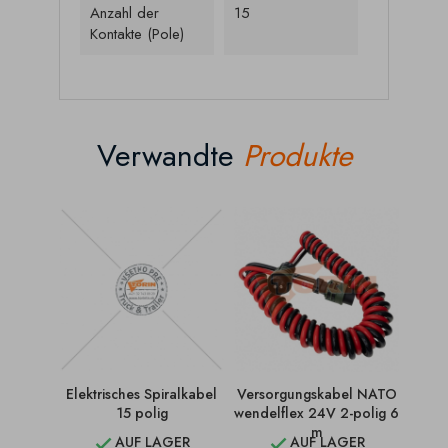
Anzahl der
15
Kontakte (Pole)
Verwandte
Produkte
Elektrisches Spiralkabel
Versorgungskabel NATO
Vers
15 polig
wendelflex 24V 2-polig 6
wende
m
AUF LAGER
AUF LAGER

