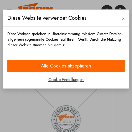


Diese Website verwendet Cookies
x

Diese Website speichert in Übereinstimmung mit dem Gesetz Dateien,
allgemein sogenannte Cookies, auf Ihrem Gerät. Durch die Nutzung
dieser Website stimmen Sie dem zu.
Startseite
Chassis und räder
Achsen
Stoßdämpfer
Stoßdämpfer
Stoßdämpfer BPW SAF
292-432 mm
Alle Cookies akzeptieren
Cookie-Einstellungen