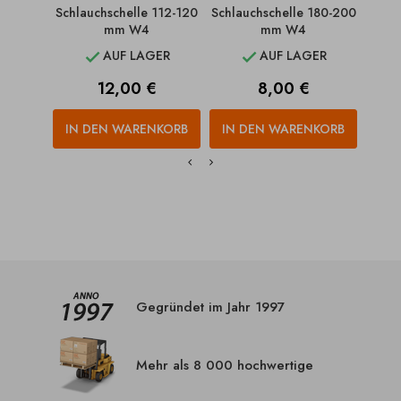
Schlauchschelle 112-120
Schlauchschelle 180-200
Schl
mm W4
mm W4
AUF LAGER
AUF LAGER


Preis
Preis
12,00 €
8,00 €
IN DEN WARENKORB
IN DEN WARENKORB
IN
Gegründet im Jahr 1997
Mehr als 8 000 hochwertige