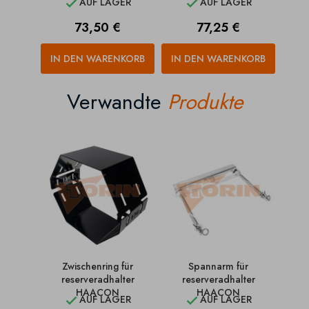
AUF LAGER
AUF LAGER


Preis
Preis
73,50 €
77,25 €
IN DEN WARENKORB
IN DEN WARENKORB
Verwandte
Produkte
Zwischenring für
Spannarm für
reserveradhalter
reserveradhalter
HAACON
HAACON
AUF LAGER
AUF LAGER

