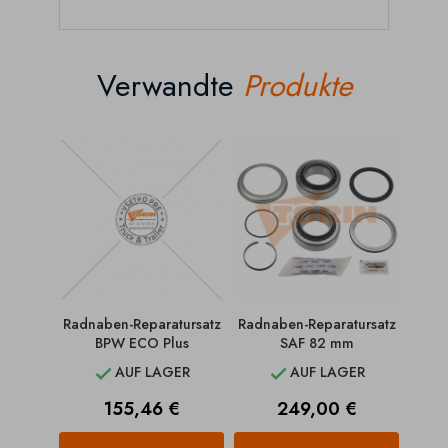
Verwandte
Produkte
Radnaben-Reparatursatz
Radnaben-Reparatursatz
Repar
BPW ECO Plus
SAF 82 mm
Kit 
AUF LAGER
AUF LAGER


Preis
Preis
155,46 €
249,00 €