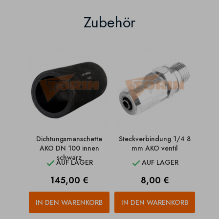
Zubehör
Dichtungsmanschette
Steckverbindung 1/4 8
Flan
AKO DN 100 innen
mm AKO ventil
schwarz
AUF LAGER
AUF LAGER


Preis
Preis
145,00 €
8,00 €
IN DEN WARENKORB
IN DEN WARENKORB
IN