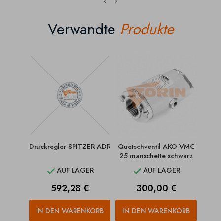
Verwandte
Produkte
Druckregler SPITZER ADR
Quetschventil AKO VMC
Que
25 manschette schwarz
100 
AUF LAGER
AUF LAGER


Preis
Preis
592,28 €
300,00 €
IN DEN WARENKORB
IN DEN WARENKORB
IN