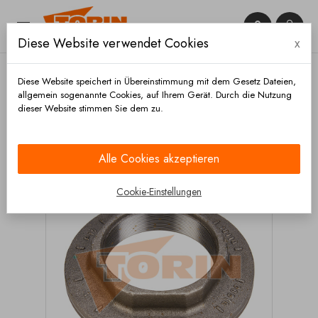


Diese Website verwendet Cookies
x

Diese Website speichert in Übereinstimmung mit dem Gesetz Dateien,
allgemein sogenannte Cookies, auf Ihrem Gerät. Durch die Nutzung
dieser Website stimmen Sie dem zu.
Startseite
Chassis und räder
Achsen
Radnaben
Muttern
Radnabenmutter SAF M75x1,5 links
Alle Cookies akzeptieren
Cookie-Einstellungen