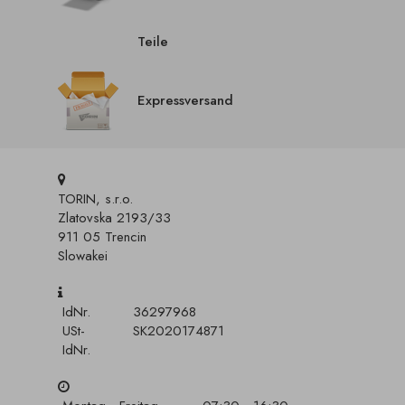
Teile
Expressversand
TORIN, s.r.o.
Zlatovska 2193/33
911 05 Trencin
Slowakei
IdNr.
36297968
USt-
SK2020174871
IdNr.