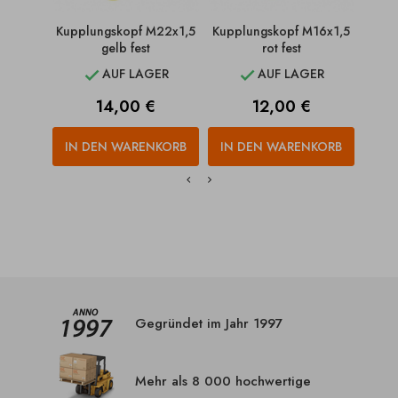
Kupplungskopf M22x1,5
Kupplungskopf M16x1,5
Kupp
gelb fest
rot fest
AUF LAGER
AUF LAGER


Preis
Preis
14,00 €
12,00 €
IN DEN WARENKORB
IN DEN WARENKORB
IN
Gegründet im Jahr 1997
Mehr als 8 000 hochwertige