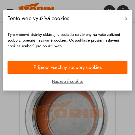


Tento web využívá cookies
x

Tyto webové stránky ukládají v souladu se zákony na vaše zařízení
soubory, obecně nazývané cookies. Odsouhlaste prosím nastavení
cookies souborů pro použití webu.
Domů
Spojky
Vagonové
Záslepky
Záslepka
vagonové spojky 5 1/2 vnit.závit
Přijmout všechny soubory cookies
Nastavení cookies