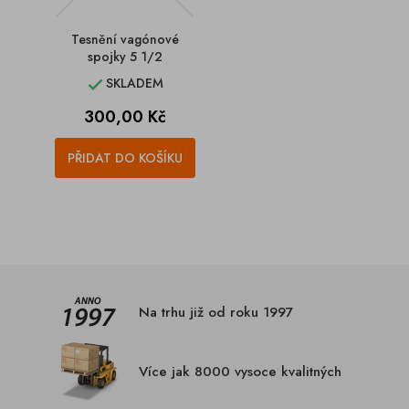
Tesnění vagónové
spojky 5 1/2
SKLADEM

Cena
300,00 Kč
PŘIDAT DO KOŠÍKU
Na trhu již od roku 1997
Více jak 8000 vysoce kvalitných