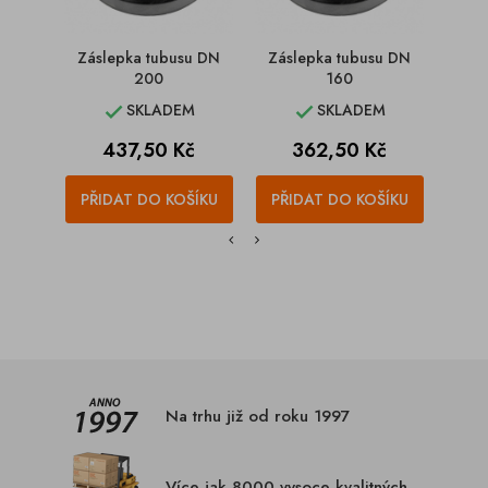
Záslepka tubusu DN
Záslepka tubusu DN
Zásle
200
160
SKLADEM
SKLADEM


Cena
Cena
437,50 Kč
362,50 Kč
PŘIDAT DO KOŠÍKU
PŘIDAT DO KOŠÍKU
PŘI
Na trhu již od roku 1997
Více jak 8000 vysoce kvalitných