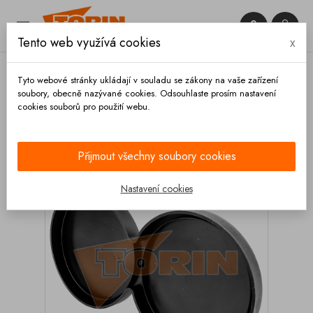


Tento web využívá cookies
x

Tyto webové stránky ukládají v souladu se zákony na vaše zařízení
soubory, obecně nazývané cookies. Odsouhlaste prosím nastavení
cookies souborů pro použití webu.
Domů
Hadice a příslušenství
Tubusy a příslušenství
Záslepky
Záslepka tubusu dvojitá DN 160
Přijmout všechny soubory cookies
Nastavení cookies