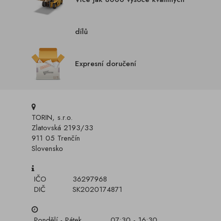
dílů
Expresní doručení
TORIN, s.r.o.
Zlatovská 2193/33
911 05 Trenčín
Slovensko
IČO
36297968
DIČ
SK2020174871
Pondělí - Pátek
07:30 - 16:30