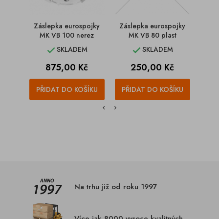
Záslepka eurospojky
Záslepka eurospojky
Zásl
MK VB 100 nerez
MK VB 80 plast
MK
SKLADEM
SKLADEM


Cena
Cena
875,00 Kč
250,00 Kč
PŘIDAT DO KOŠÍKU
PŘIDAT DO KOŠÍKU
PŘI
Na trhu již od roku 1997
Více jak 8000 vysoce kvalitných