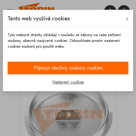


Tento web využívá cookies
x

Tyto webové stránky ukládají v souladu se zákony na vaše zařízení
soubory, obecně nazývané cookies. Odsouhlaste prosím nastavení
cookies souborů pro použití webu.
Domů
Spojky
Eurospojky
MK
Záslepky
Záslepka eurospojky MK VB 100 hliník
Přijmout všechny soubory cookies
Nastavení cookies