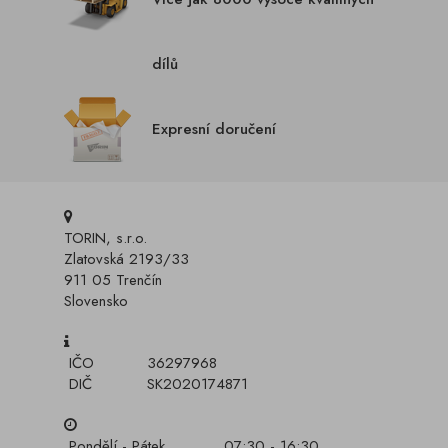
dílů
Expresní doručení
TORIN, s.r.o.
Zlatovská 2193/33
911 05 Trenčín
Slovensko
IČO
36297968
DIČ
SK2020174871
Pondělí - Pátek
07:30 - 16:30