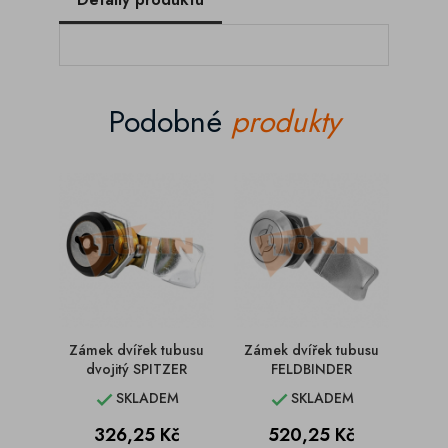
Podobné
produkty
Zámek dvířek tubusu
Zámek dvířek tubusu
Jazý
dvojitý SPITZER
FELDBINDER
ro
SKLADEM
SKLADEM


Cena
Cena
326,25 Kč
520,25 Kč