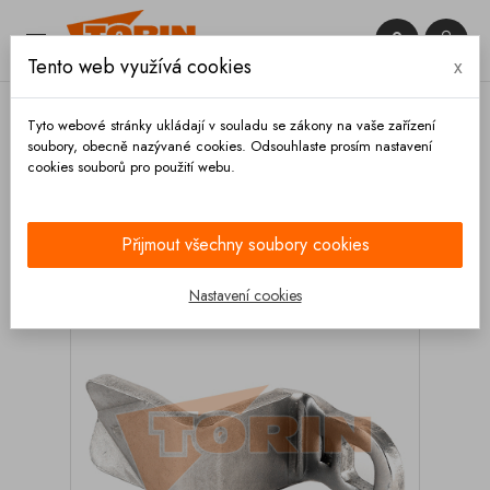


Tento web využívá cookies
x

Tyto webové stránky ukládají v souladu se zákony na vaše zařízení
soubory, obecně nazývané cookies. Odsouhlaste prosím nastavení
cookies souborů pro použití webu.
Domů
Hadice a příslušenství
Tubusy a příslušenství
Dvířka
Zámky
Jazýček zámku dvířek vyhnutý
FELDBINDER
Přijmout všechny soubory cookies
Nastavení cookies